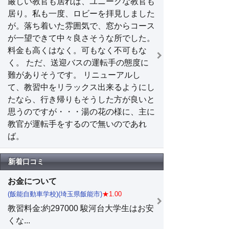
厳しい教官も居れば、ユニークな教官も
居り。私も一度、ロビーを拝見しました
が。落ち着いた雰囲気で、窓からコース
が一望できて中々良さそうな所でした。
料金も高くはなく。可もなく不可もな
く。 ただ、送迎バスの運転手の態度に
難がありそうです。 リニューアルし
て、教習中をリラックス出来るようにし
たなら、行き帰りもそうした方が良いと
思うのですが・・・湯の花の様に、主に
教官が運転手をするので無いのであれ
ば。
新着口コミ
お金について
(飯能自動車学校)(埼玉県飯能市)
★1.00
教習料金:約297000 駿河台大学生はお安
くな...