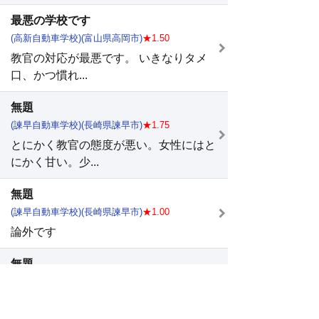
最悪の学校です
(高新自動車学校)(富山県高岡市)
★1.50
教官の対応が最悪です。 いきなりタメ
口、かつ慣れ...
無題
(諫早自動車学校)(長崎県諫早市)
★1.75
とにかく教官の態度が悪い。女性にはと
にかく甘い。少...
無題
(諫早自動車学校)(長崎県諫早市)
★1.00
論外です
無題
(日進自動車教習所)(埼玉県さいたま市北区)
★2.00
ｗって人。 運転中に話す内容は 恋人い
るの？L...