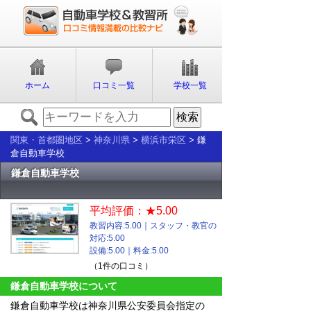
ホーム
口コミ一覧
学校一覧
関東・首都圏地区
>
神奈川県
>
横浜市栄区
> 鎌
倉自動車学校
鎌倉自動車学校
平均評価：★5.00
教習内容:5.00｜スタッフ・教官の
対応:5.00
設備:5.00｜料金:5.00
（1件の口コミ）
鎌倉自動車学校について
鎌倉自動車学校は神奈川県公安委員会指定の