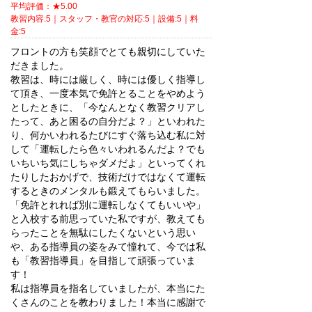
平均評価：★5.00
教習内容:5｜スタッフ・教官の対応:5｜設備:5｜料
金:5
フロントの方も笑顔でとても親切にしていた
だきました。
教習は、時には厳しく、時には優しく指導し
て頂き、一度本気で免許とることをやめよう
としたときに、「今なんとなく教習クリアし
たって、あと困るの自分だよ？」といわれた
り、何かいわれるたびにすぐ落ち込む私に対
して「運転したら色々いわれるんだよ？でも
いちいち気にしちゃダメだよ」といってくれ
たりしたおかげで、技術だけではなくて運転
するときのメンタルも鍛えてもらいました。
「免許とれれば別に運転しなくてもいいや」
と入校する前思っていた私ですが、教えても
らったことを無駄にしたくないという思い
や、ある指導員の姿をみて憧れて、今では私
も「教習指導員」を目指して頑張っていま
す！
私は指導員を指名していましたが、本当にた
くさんのことを教わりました！本当に感謝で