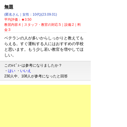
無題
(匿名さん｜女性：10代)(23.09.01)
平均評価：★3.50
教習内容:4｜スタッフ・教官の対応:5｜設備:2｜料
金:3
ベテランの人が多いからしっかりと教えても
らえる。すぐ運転する人にはおすすめの学校
と思います。もう少し若い教官を増やしてほ
しい。
このﾚﾋﾞｭｰは参考になりましたか？
・
はい
・
いいえ
230人中、108人が参考になったと回答