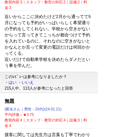
教習内容:3｜スタッフ・教官の対応:2｜設備:2｜料
金:3
近いからここに決めたけど2月から通ってて5
月になっても予約がいっぱいらしく希望通り
の予約をしてくれない。学校から空きがない
からって言ってきてこっちが都合つけて予約
を入れているのに、それなのに空きがないと
かなんとか言って変更の電話だけは何回かか
ってくる。
近いだけで自動車学校を決めたらダメだとい
う事を学んだ。
このﾚﾋﾞｭｰは参考になりましたか？
・
はい
・
いいえ
215人中、113人が参考になったと回答
無題
(匿名さん｜男性：20代)(24.01.21)
平均評価：★3.75
教習内容:4｜スタッフ・教官の対応:4｜設備:3｜料
金:4
接客に関しては先生方は言葉も丁寧でわかり