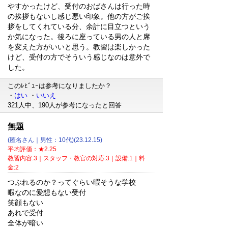
やすかったけど、受付のおばさんは行った時
の挨拶もないし感じ悪い印象。他の方がご挨
拶をしてくれている分、余計に目立つという
か気になった。後ろに座っている男の人と席
を変えた方がいいと思う。教習は楽しかった
けど、受付の方でそういう感じなのは意外で
した。
このﾚﾋﾞｭｰは参考になりましたか？
・
はい
・
いいえ
321人中、190人が参考になったと回答
無題
(匿名さん｜男性：10代)(23.12.15)
平均評価：★2.25
教習内容:3｜スタッフ・教官の対応:3｜設備:1｜料
金:2
つぶれるのか？ってぐらい暇そうな学校
暇なのに愛想もない受付
笑顔もない
あれで受付
全体が暗い