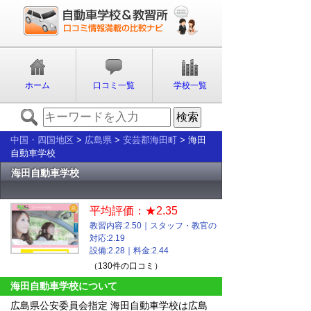
ホーム
口コミ一覧
学校一覧
中国・四国地区
>
広島県
>
安芸郡海田町
> 海田
自動車学校
海田自動車学校
平均評価：★2.35
教習内容:2.50｜スタッフ・教官の
対応:2.19
設備:2.28｜料金:2.44
（130件の口コミ）
海田自動車学校について
広島県公安委員会指定 海田自動車学校は広島