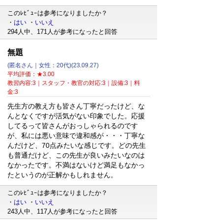
このﾚﾋﾞｭｰは参考になりましたか？
・
はい
・
いいえ
294人中、171人が参考になったと回答
無題
(匿名さん｜女性：20代)(23.09.27)
平均評価：★3.00
教習内容:3｜スタッフ・教官の対応:3｜設備:3｜料
金:3
先生方の教え方も皆さん丁寧だったけど、な
んとなくですが活気がない印象でした。応援
してるって皆さんがおっしゃられるのです
が、私には悪い意味で違和感が・・・丁寧な
んだけど、70点みたいな感じです。どの先生
も普通だけど、この先生が良いみたいなのは
なかったです。不満はないけど満足もなかっ
たというのが正解かもしれません。
このﾚﾋﾞｭｰは参考になりましたか？
・
はい
・
いいえ
243人中、117人が参考になったと回答